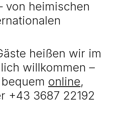
 – von heimischen
ernationalen
äste heißen wir im
lich willkommen –
d bequem
online
,
er +43 3687 22192
Bekann