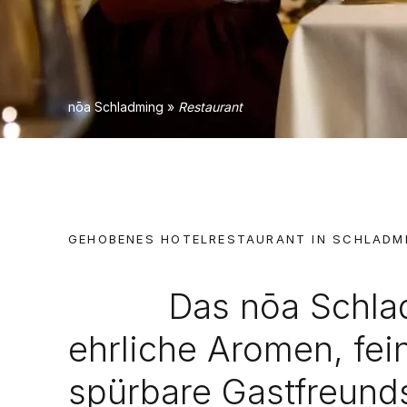
nōa Schladming
»
Restaurant
GEHOBENES HOTELRESTAURANT IN SCHLADM
Das nōa Schlad
ehrliche Aromen, fei
spürbare Gastfreunds