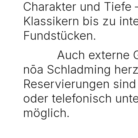
Charakter und Tiefe
Klassikern bis zu int
Fundstücken.
Auch externe G
nōa Schladming herz
Reservierungen sin
oder telefonisch unt
Beliebt.
möglich.
Ausgezeichnet.
Tisch reservieren
Speisekarte ansehen