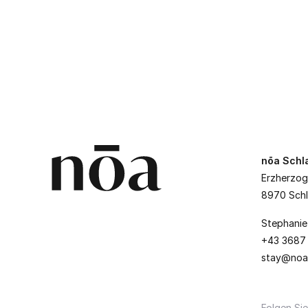
nōa Schla
Erzherzog
8970 Schl
Stephanie
+43 3687
stay@noa
Folgen Sie