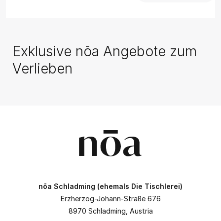
Exklusive
nōa Angebote
zum
Verlieben
2 NÄCHTE
nōa Sommer Special
(2
Nächte)
nōa Schladming (ehemals Die Tischlerei)
Erzherzog-Johann-Straße 676
8970 Schladming, Austria