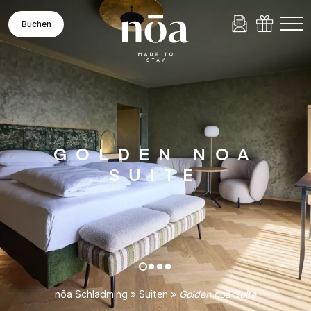
Buchen
GOLDEN NOA
SUITE
nōa Schladming
»
Suiten
»
Golden noa Suite